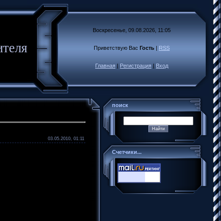
Воскресенье, 09.08.2026, 11:05
ителя
Приветствую Вас
Гость
|
RSS
Главная
|
Регистрация
|
Вход
поиск
03.05.2010, 01:11
Счетчики...