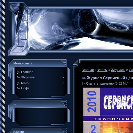
Меню сайта
Главная
»
Файлы
»
Журналы
»
Се
Главная
Журналы
Журнал Сервисный цен
Книги
[ ·
Скачать удаленно
(5,32 Mb) ]
Софт
...
Время