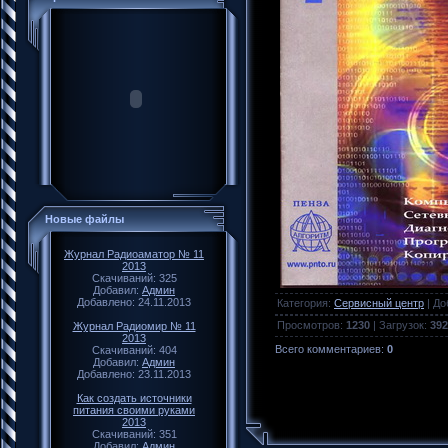
Новые файлы
Журнал Радиоаматор № 11
2013
Скачиваний: 325
Добавил:
Админ
Добавлено: 24.11.2013
Категория
:
Сервисный центр
|
До
Просмотров
:
1230
|
Загрузок
:
392
Журнал Радиомир № 11
2013
Всего комментариев
:
0
Скачиваний: 404
Добавил:
Админ
Добавлено: 23.11.2013
Как создать источники
питания своими руками
2013
Скачиваний: 351
Добавил:
Админ