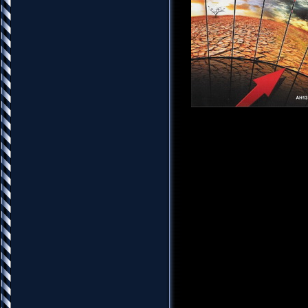
Название: Радиомир №7
Издательство: НТК Рад
Год: 2013
Страниц: 48
Язык: Русский
Формат: djvu
Качество: хорошее
Размер: 5.19 MB
"Радиомир" - ежемесяч
электронным компонент
радиолюбителей, увлеч
профессионалов. Соревн
антенны, справочный мат
радиолюбительской тема