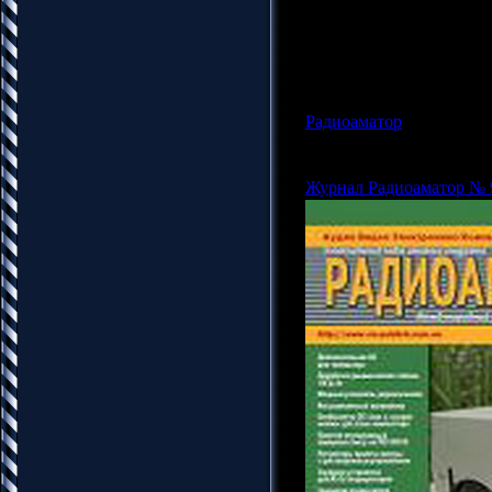
Формат: pdf
Размер: 4.35 Mb
Язык: Русский
Радиоаматор
|
Просмотров
Админ |
Дата:
26.10.201
Журнал Радиоаматор № 