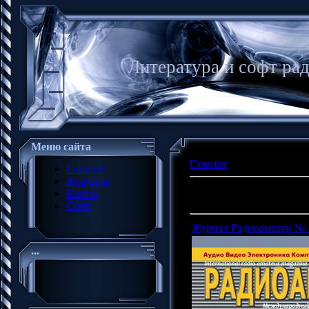
Литература и софт ра
Меню сайта
Главная
»
Файлы
Главная
Журналы
Всего материалов в ката
Книги
Показано материалов
:
1-
Софт
Журнал Радиоаматор № 
...