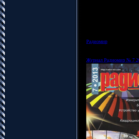
радиолюбителей, увлеч
профессионалов. Соревн
антенны, справочный мат
радиолюбительской тема
Радиомир
|
Просмотров: 1
Админ |
Дата:
19.10.201
Журнал Радиомир № 7 2