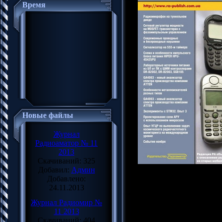
Время
Новые файлы
Журнал
Радиоаматор № 11
2013
Скачиваний: 325
Добавил:
Админ
Название: Радиоаматор
Добавлено:
Год издания: 2013
24.11.2013
Издательство: РадiоАма
Журнал Радиомир №
Номер: 11
11 2013
Страниц: 56
Скачиваний: 404
Формат: pdf