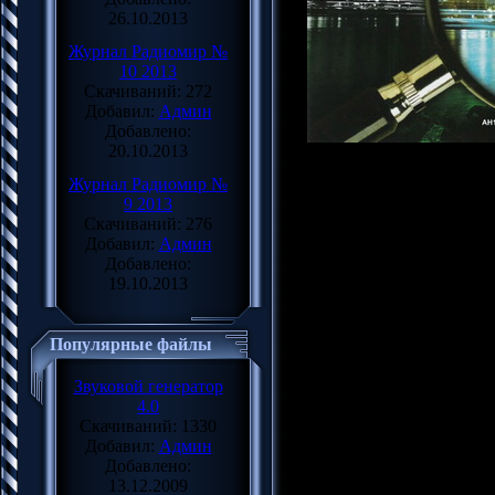
26.10.2013
Журнал Радиомир №
10 2013
Скачиваний: 272
Добавил:
Админ
Добавлено:
20.10.2013
Название: Радиомир №1
Журнал Радиомир №
Издательство: НТК Рад
9 2013
Год: 2013
Скачиваний: 276
Страниц: 48
Добавил:
Админ
Язык: Русский
Добавлено:
Формат: djvu
19.10.2013
Качество: отличное
Размер: 5.1 Mb
Популярные файлы
"Радиомир" - ежемесяч
электронным компонент
Звуковой генератор
радиолюбителей, увлеч
4.0
профессионалов. Соревн
Скачиваний: 1330
антенны, справочный мат
Добавил:
Админ
радиолюбительской тема
Добавлено:
13.12.2009