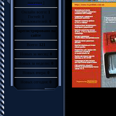
посетил
]
Онлайн всего:
1
Гостей:
1
Пользователей:
0
Зарегистрировано на
сайте
Всего:
121
Новых за месяц:
0
Новых за неделю:
0
Новых вчера:
0
Новых сегодня:
0
Название: Радиоаматор
Год издания: 2013
Издательство: РадiоАма
Номер: 10
Страниц: 64