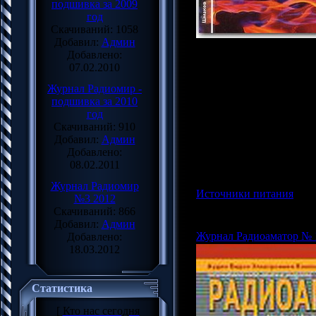
подшивка за 2009
год
Скачиваний: 1058
Добавил:
Админ
Добавлено:
Автор: Шмаков С.Б.
07.02.2010
Название: Как создать 
Год: 2013
Журнал Радиомир -
Издательство: Наука и 
подшивка за 2010
Формат: DJVU+гиперссы
год
Качество: Отличное
Скачиваний: 910
Страниц: 288
Добавил:
Админ
Размер файла: 16.53 Mb
Добавлено:
08.02.2011
Журнал Радиомир
Источники питания
|
Про
№3 2012
Добавил: Админ |
Дата:
Скачиваний: 866
Добавил:
Админ
Журнал Радиоаматор № 
Добавлено:
18.03.2012
Статистика
[
Кто нас сегодня