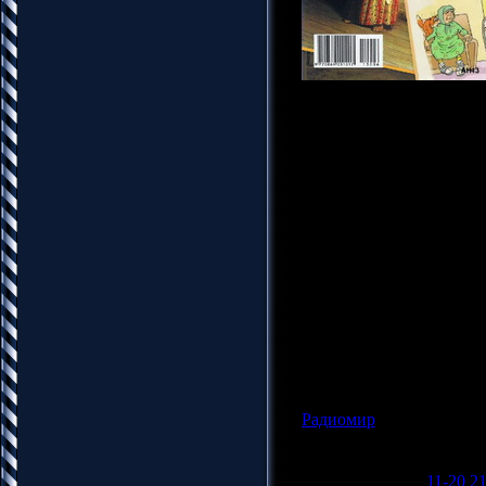
Название: Радиомир №6
Издательство: НТК Рад
Год: 2013
Страниц: 48
Язык: Русский
Формат: djvu
Качество: хорошее
Размер: 5.54 MB
"Радиомир" - ежемесяч
электронным компонент
радиолюбителей, увлеч
профессионалов. Соревн
антенны, справочный мат
радиолюбительской тема
Радиомир
|
Просмотров: 1
Админ |
Дата:
17.10.201
1-10
11-20
21