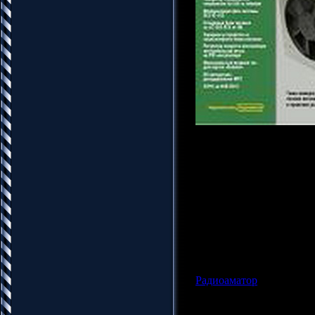
Название: Радиоаматор
Год издания: 2013
Издательство: РадiоАма
Номер: 9
Страниц: 64
Формат: pdf
Размер: 4.64 Mb
Язык: Русский
Радиоаматор
|
Просмотров
Админ |
Дата:
26.10.201