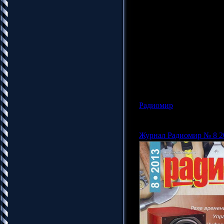
Формат: pdf
Качество: отличное
Размер: 33.83 Mb
"Радиомир" - ежемесяч
электронным компонент
радиолюбителей, увлеч
профессионалов. Соревн
антенны, справочный мат
радиолюбительской тема
Радиомир
|
Просмотров: 1
Админ |
Дата:
19.10.201
Журнал Радиомир № 8 2