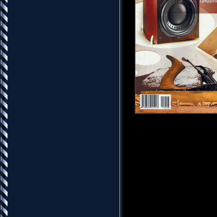
Название: Радиомир №8
Издательство: НТК Рад
Год: 2013
Страниц: 48
Язык: Русский
Формат: djvu
Качество: хорошее
Размер: 4.88 MB
"Радиомир" - ежемесяч
электронным компонент