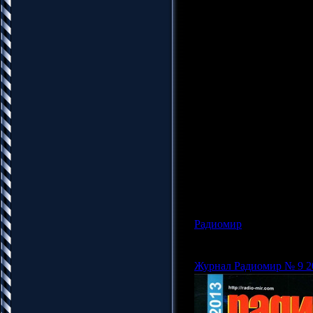
Издательство: НТК Рад
Год: 2013
Страниц: 48
Язык: Русский
Формат: pdf
Качество: отличное
Размер: 35.17 Mb
"Радиомир" - ежемесяч
электронным компонент
радиолюбителей, увлеч
профессионалов. Соревн
антенны, справочный мат
радиолюбительской тема
Радиомир
|
Просмотров: 1
Админ |
Дата:
20.10.201
Журнал Радиомир № 9 2