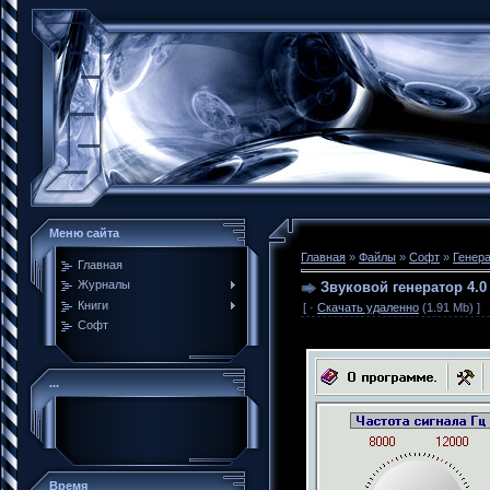
Меню сайта
Главная
»
Файлы
»
Софт
»
Генер
Главная
Журналы
Звуковой генератор 4.0
Книги
[ ·
Скачать удаленно
(1.91 Mb) ]
Софт
...
Время