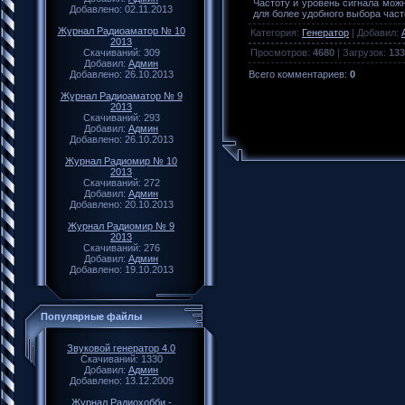
Частоту и уровень сигнала можн
Добавлено: 02.11.2013
для более удобного выбора част
Журнал Радиоаматор № 10
Категория
:
Генератор
|
Добавил
:
2013
Просмотров
:
4680
|
Загрузок
:
133
Скачиваний: 309
Добавил:
Админ
Всего комментариев
:
0
Добавлено: 26.10.2013
Журнал Радиоаматор № 9
2013
Скачиваний: 293
Добавил:
Админ
Добавлено: 26.10.2013
Журнал Радиомир № 10
2013
Скачиваний: 272
Добавил:
Админ
Добавлено: 20.10.2013
Журнал Радиомир № 9
2013
Скачиваний: 276
Добавил:
Админ
Добавлено: 19.10.2013
Популярные файлы
Звуковой генератор 4.0
Скачиваний: 1330
Добавил:
Админ
Добавлено: 13.12.2009
Журнал Радиохобби -