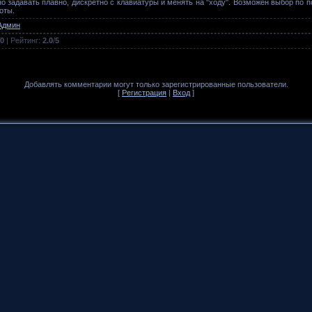
о задавать плавно, дискретно с клавиатуры и менять на "ходу". Возможен выбор по по
оты.
Админ
0
|
Рейтинг
:
2.0
/
5
Добавлять комментарии могут только зарегистрированные пользователи.
[
Регистрация
|
Вход
]