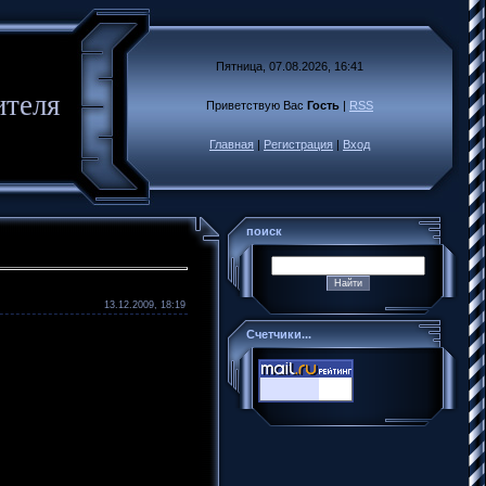
Пятница, 07.08.2026, 16:41
ителя
Приветствую Вас
Гость
|
RSS
Главная
|
Регистрация
|
Вход
поиск
13.12.2009, 18:19
Счетчики...