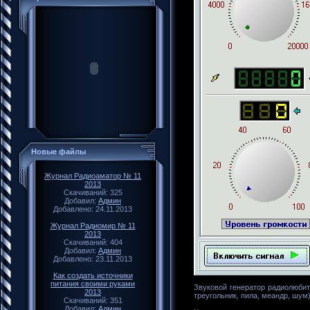
Новые файлы
Журнал Радиоаматор № 11
2013
Скачиваний: 325
Добавил:
Админ
Добавлено: 24.11.2013
Журнал Радиомир № 11
2013
Скачиваний: 404
Добавил:
Админ
Добавлено: 23.11.2013
Как создать источники
питания своими руками
Звуковой генератор радиолюбит
2013
треугольник, пила, меандр, шум)
Скачиваний: 351
Добавил:
Админ