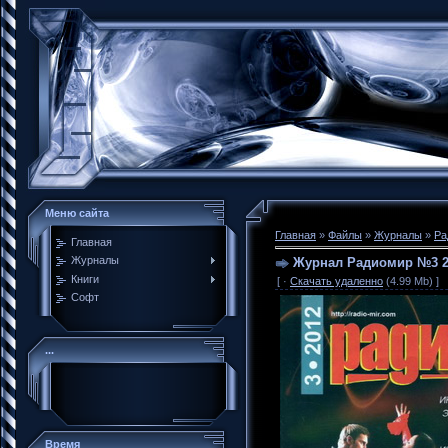
Меню сайта
Главная
»
Файлы
»
Журналы
»
Ра
Главная
Журналы
Журнал Радиомир №3 2
Книги
[ ·
Скачать удаленно
(4.99 Mb) ]
Софт
...
Время