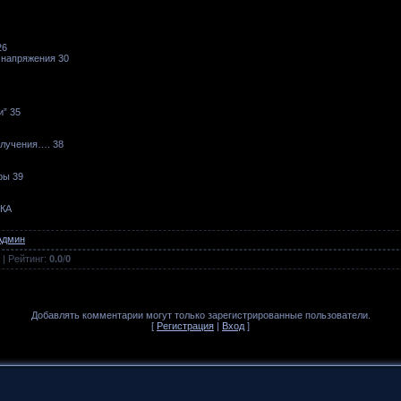
26
 напряжения 30
” 35
злучения…. 38
ры 39
КА
Админ
|
Рейтинг
:
0.0
/
0
Добавлять комментарии могут только зарегистрированные пользователи.
[
Регистрация
|
Вход
]