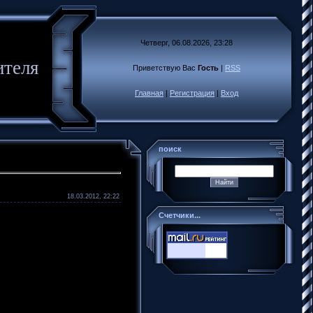
Четверг, 06.08.2026, 23:28
ителя
Приветствую Вас
Гость
|
RSS
Главная
|
Регистрация
|
Вход
поиск
18.03.2012, 22:22
Счетчики...