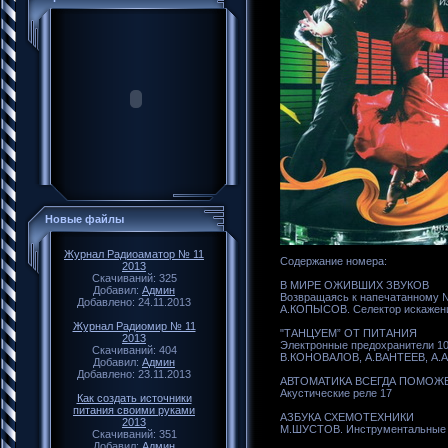
Новые файлы
Журнал Радиоаматор № 11
Содержание номера:
2013
Скачиваний: 325
В МИРЕ ОЖИВШИХ ЗВУКОВ
Добавил:
Админ
Возвращаясь к напечатанному 
Добавлено: 24.11.2013
А.КОПЫСОВ. Селектор искажени
Журнал Радиомир № 11
"ТАНЦУЕМ” ОТ ПИТАНИЯ
2013
Электронные предохранители 1
Скачиваний: 404
В.КОНОВАЛОВ, А.ВАНТЕЕВ, А.АР
Добавил:
Админ
Добавлено: 23.11.2013
АВТОМАТИКА ВСЕГДА ПОМОЖ
Акустические реле 17
Как создать источники
питания своими руками
АЗБУКА СХЕМОТЕХНИКИ
2013
М.ШУСТОВ. Инструментальные 
Скачиваний: 351
Добавил:
Админ