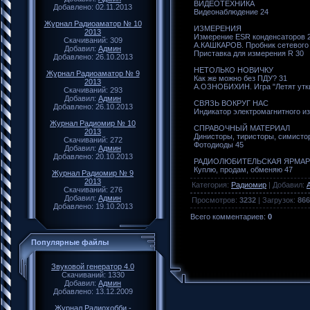
ВИДЕОТЕХНИКА
Добавлено: 02.11.2013
Видеонаблюдение 24
Журнал Радиоаматор № 10
ИЗМЕРЕНИЯ
2013
Измерение ESR конденсаторов 
Скачиваний: 309
А.КАШКАРОВ. Пробник сетевого
Добавил:
Админ
Приставка для измерения R 30
Добавлено: 26.10.2013
НЕТОЛЬКО НОВИЧКУ
Журнал Радиоаматор № 9
Как же можно без ПДУ? 31
2013
А.ОЗНОБИХИН. Игра "Летят утки
Скачиваний: 293
Добавил:
Админ
СВЯЗЬ ВОКРУГ НАС
Добавлено: 26.10.2013
Индикатор электромагнитного и
Журнал Радиомир № 10
СПРАВОЧНЫЙ МАТЕРИАЛ
2013
Динисторы, тиристоры, симисто
Скачиваний: 272
Фотодиоды 45
Добавил:
Админ
Добавлено: 20.10.2013
РАДИОЛЮБИТЕЛЬСКАЯ ЯРМАР
Куплю, продам, обменяю 47
Журнал Радиомир № 9
2013
Категория
:
Радиомир
|
Добавил
:
Скачиваний: 276
Добавил:
Админ
Просмотров
:
3232
|
Загрузок
:
866
Добавлено: 19.10.2013
Всего комментариев
:
0
Популярные файлы
Звуковой генератор 4.0
Скачиваний: 1330
Добавил:
Админ
Добавлено: 13.12.2009
Журнал Радиохобби -