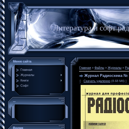
Литература и софт ра
Меню сайта
Главная
»
Файлы
»
Журналы
»
Ра
Главная
Журналы
Журнал Радиосхема № 
Книги
[ ·
Скачать удаленно
(8.68 Мб) ]
Софт
...
Время