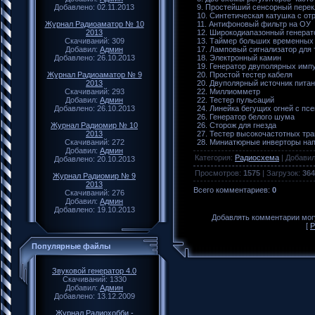
Добавлено: 02.11.2013
9. Простейший сенсорный пере
10. Синтетическая катушка с о
Журнал Радиоаматор № 10
11. Антифоновый фильтр на ОУ
2013
12. Широкодиапазонный генера
Скачиваний: 309
13. Таймер больших временных
Добавил:
Админ
17. Ламповый сигнализатор для
Добавлено: 26.10.2013
18. Электронный камин
19. Генератор двуполярных им
Журнал Радиоаматор № 9
20. Простой тестер кабеля
2013
20. Двуполярный источник пита
Скачиваний: 293
22. Миллиомметр
Добавил:
Админ
22. Тестер пульсаций
Добавлено: 26.10.2013
24. Линейка бегущих огней с п
26. Генератор белого шума
Журнал Радиомир № 10
26. Сторож для гнезда
2013
27. Тестер высокочастотных тр
Скачиваний: 272
28. Миниатюрные инверторы на
Добавил:
Админ
Категория
:
Радиосхема
|
Добави
Добавлено: 20.10.2013
Просмотров
:
1575
|
Загрузок
:
364
Журнал Радиомир № 9
2013
Всего комментариев
:
0
Скачиваний: 276
Добавил:
Админ
Добавлено: 19.10.2013
Добавлять комментарии могу
[
Р
Популярные файлы
Звуковой генератор 4.0
Скачиваний: 1330
Добавил:
Админ
Добавлено: 13.12.2009
Журнал Радиохобби -