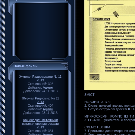
Новые файлы
Журнал Радиоаматор № 11
2013
Скачиваний: 325
Добавил:
Админ
Добавлено: 24.11.2013
ЗМIСТ
Журнал Радиомир № 11
2013
НОВИНИ ГАЛУЗI
Скачиваний: 404
2. Силовi польовi транзистори 
Добавил:
Админ
2. Потужнострумовi дроселi IHLP
Добавлено: 23.11.2013
МИКРОСХЕМИ I КОМПОНЕНТИ
Как создать источники
3. LTC6910 - усилитель с про
питания своими руками
2013
CXEMOTEXHIKA
Скачиваний: 351
7. Приставка для измерения ам
Добавил:
Админ
8. Две схемы регуляторов част