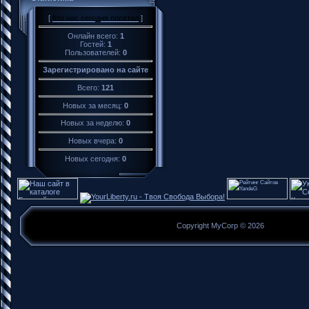
[
Кто нас сегодня посетил
]
Онлайн всего:
1
Гостей:
1
Пользователей:
0
Зарегистрировано на сайте
Всего:
121
Новых за месяц:
0
Новых за неделю:
0
Новых вчера:
0
Новых сегодня:
0
Copyright MyCorp © 2026