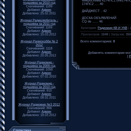
Микросхемы К174ПС1 (КФ174ПС
подшивка за 2010 год
174ПС2 ..... 40
Скачиваний: 1189
Добавил:
Админ
ДАЙДЖЕСТ .. 42
Добавлено: 25.02.2011
ДОСКА ОБЪЯВЛЕНИЙ
Журнал Радиолюбитель -
СQ dе ....... 46
подшивка за 2011 год
Скачиваний: 1169
Категория
:
Радиомир КВ И УКВ
|
Добавил:
Админ
Просмотров
:
1648
|
Загрузок
:
350
Добавлено: 15.03.2012
Всего комментариев
:
0
Журнал Радиохобби № 2
2012
Скачиваний: 1118
Добавил:
Админ
Добавлять комментарии могу
Добавлено: 20.05.2012
[
Р
Журнал Радиомир -
подшивка за 2009 год
Скачиваний: 1058
Добавил:
Админ
Добавлено: 07.02.2010
Журнал Радиомир -
подшивка за 2010 год
Скачиваний: 910
Добавил:
Админ
Добавлено: 08.02.2011
Журнал Радиомир №3 2012
Скачиваний: 866
Добавил:
Админ
Добавлено: 18.03.2012
Статистика