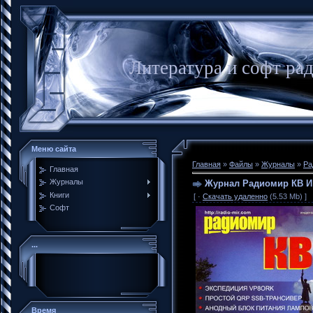
Литература и софт ра
Меню сайта
Главная
»
Файлы
»
Журналы
»
Ра
Главная
Журналы
Журнал Радиомир КВ И 
Книги
[ ·
Скачать удаленно
(5.53 Mb) ]
Софт
...
Время