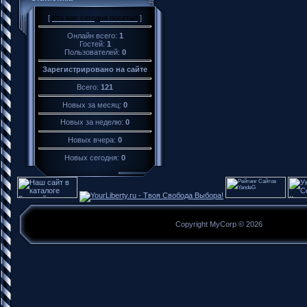
[
Кто нас сегодня посетил
]
Онлайн всего:
1
Гостей:
1
Пользователей:
0
Зарегистрировано на сайте
Всего:
121
Новых за месяц:
0
Новых за неделю:
0
Новых вчера:
0
Новых сегодня:
0
Copyright MyCorp © 2026