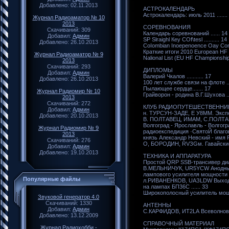
Добавлено: 02.11.2013
АСТРОКАЛЕНДАРЬ
Астрокалeндарь: июль 2011 .......
Журнал Радиоаматор № 10
2013
СОРЕВНОВАНИЯ
Скачиваний: 309
Календарь соревнований ...... 14
Добавил:
Админ
SP Slraighl Кеу COf\tesl .......... 14
Добавлено: 26.10.2013
CoIombian Inoepenoence Оау Conte
Кpaткие итоги 2010 European HF 
Журнал Радиоаматор № 9
Nalional List (EU HF Championship 
2013
Скачиваний: 293
ДИПЛОМЫ
Добавил:
Админ
Вaлерий Чкалов ........... 17
Добавлено: 26.10.2013
100 лет службе связи на флоте ....
Пылающее сердце....... 17
Журнал Радиомир № 10
Грайворон - poдина В.Г.Шухова ...
2013
Скачиваний: 272
КЛУБ РАДИОПУТЕШЕСТВЕННИ
Добавил:
Админ
н. ТУРСУН-ЗАДЕ, Е У8ММ. Экспед
Добавлено: 20.10.2013
В. ПОЛТАВЕЦ, ИМАМ, С.ПОЛТА
Волгоград - Ярославль - Волгогр
Журнал Радиомир № 9
радиоекспедиция ·СвятоЙ благо
2013
князь Александр Невский - имя Рос
Скачиваний: 276
О, БОРОДИН, RVЗGм. Гавайские р
Добавил:
Админ
Добавлено: 19.10.2013
ТЕХНИКА И АППАРАТУРА
Простой QRP SSB-трансивер диапа
В.МЕЛЬНИЧУК, UR5YCW Анодный
лампового усилителя мощнocти ..
Популярные файлы
л.РИВАНЕНКОВ, UАЗLDW Выход
на лампах БП36С ...... 33
Широкополосный усилитель мощн
Звуковой генератор 4.0
Скачиваний: 1330
АНТЕННЫ
Добавил:
Админ
C.КАРФИДОВ, ИТ2LА Всеволновая 
Добавлено: 13.12.2009
СПРАВОЧНЫЙ МАТЕРИАЛ
Журнал Радиохобби -