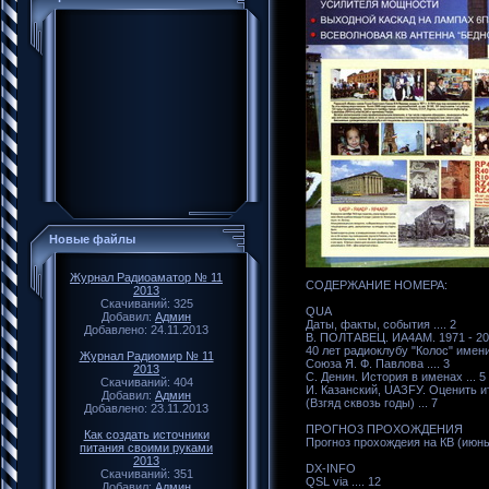
Новые файлы
Журнал Радиоаматор № 11
СОДЕРЖАНИЕ НОМЕРА:
2013
Скачиваний: 325
QUA
Добавил:
Админ
Даты, факты, события .... 2
Добавлено: 24.11.2013
В. ПОЛТАВЕЦ. ИА4АM. 1971 - 20
40 лет радиоклубу "Колос" имен
Журнал Радиомир № 11
Cоюза Я. Ф. Павлова .... 3
2013
С. Денин. История в именах ... 5
Скачиваний: 404
И. Казанский, UАЗFУ. Оценить и
Добавил:
Админ
(Взгяд сквозь годы) ... 7
Добавлено: 23.11.2013
ПРОГНО3 ПРОХОЖДЕНИЯ
Как создать источники
Проrнoз прохождеия на КВ (июнь 20
питания своими руками
2013
DX-INFО
Скачиваний: 351
QSL viа .... 12
Добавил:
Админ