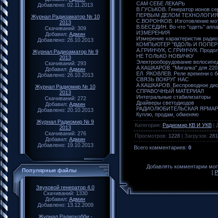
САМ СЕБЕ ЛЕКАРЬ
Добавлено: 02.11.2013
В.ГУСЬКОВ. Генератор ионов се
ПЕРВЫМ ДЕЛОМ ТЕХНОЛОГИ
Журнал Радиоаматор № 10
С.ВОРОНКОВ. Изготовление мо
2013
В.БЕСЕДИН. Во что "одеть" апп
Скачиваний: 309
ИЗМЕРЕНИЯ
Добавил:
Админ
Измерение характеристик радио
Добавлено: 26.10.2013
КОМПЬЮТЕР "ВДОЛЬ И ПОПЕР
А.ГРИНЧУК, С.ГРИНЧУК. Продол
Журнал Радиоаматор № 9
НЕ ТОЛЬКО НОВИЧКУ
2013
Электрооборудование велосипе
Скачиваний: 293
А.КАШКАРОВ. "Мигалка" для 220
Добавил:
Админ
ЕЛ. ЯКОВЛЕВ. Реле времени с 
Добавлено: 26.10.2013
СВЯЗЬ ВОКРУГ НАС
А.КАШКАРОВ. Беспроводное дис
Журнал Радиомир № 10
СПРАВОЧНЫЙ МАТЕРИАЛ
2013
Интегральные стабилизаторы
Скачиваний: 272
Драйверы светодиодов
Добавил:
Админ
РАДИОЛЮБИТЕЛЬСКАЯ ЯРМАР
Добавлено: 20.10.2013
Куплю, продам, обменяю
Журнал Радиомир № 9
Категория
:
Радиомир КВ И УКВ
|
2013
Скачиваний: 276
Просмотров
:
1228
|
Загрузок
:
281
Добавил:
Админ
Добавлено: 19.10.2013
Всего комментариев
:
0
Добавлять комментарии могу
Популярные файлы
[
Р
Звуковой генератор 4.0
Скачиваний: 1330
Добавил:
Админ
Добавлено: 13.12.2009
Журнал Радиохобби -