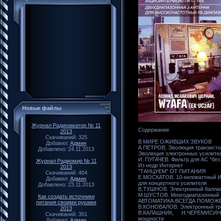
Новые файлы
Журнал Радиоаматор № 11
Содержание
2013
Скачиваний: 325
В МИРЕ ОЖИВШИХ ЗВУКОВ
Добавил:
Админ
А.ПЕТРОВ, Эволюция транзист
Добавлено: 24.11.2013
Эволюция электронных усилител
И. ПУГАЧЕВ. Фильтр для АС "без
Журнал Радиомир № 11
Из недр Интернет
2013
"ТАНЦУЕМ" ОТ ПИТАНИЯ
Скачиваний: 404
Е.МОСКАТОВ. 10-киловаттный 
Добавил:
Админ
для концертного усилителя
Добавлено: 23.11.2013
В.ТУШНОВ. Электронный баллас
М.ШУСТОВ. Многодиапазонный
Как создать источники
АВТОМАТИКА ВСЕГДА ПОМОЖ
питания своими руками
В.КОНОВАЛОВ. Электронный тре
2013
В.КАЛАШНИК, Н.ЧЕРЕМИСИНО
Скачиваний: 351
мощности
Добавил:
Админ