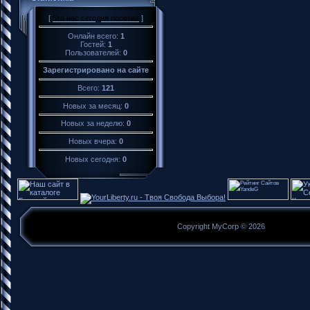
[
Кто нас сегодня посетил
]
Онлайн всего:
1
Гостей:
1
Пользователей:
0
Зарегистрировано на сайте
Всего:
121
Новых за месяц:
0
Новых за неделю:
0
Новых вчера:
0
Новых сегодня:
0
Copyright MyCorp © 2026