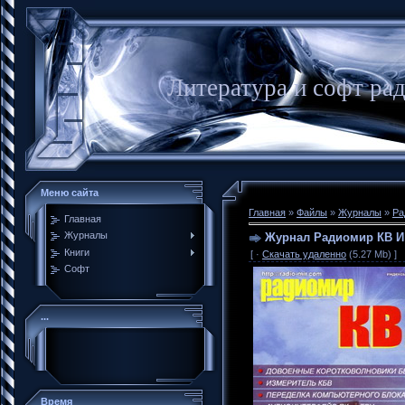
Литература и софт ра
Меню сайта
Главная
»
Файлы
»
Журналы
»
Ра
Главная
Журналы
Журнал Радиомир КВ И 
Книги
[ ·
Скачать удаленно
(5.27 Mb) ]
Софт
...
Время