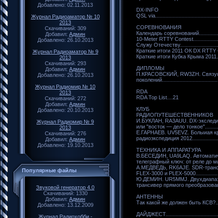
Добавлено: 02.11.2013
DX-INFO
QSL via...........................................
Журнал Радиоаматор № 10
2013
СОРЕВНОВАНИЯ
Скачиваний: 309
Календарь соревнований..................
Добавил:
Админ
10-Meter RTTY Contest.....................
Добавлено: 26.10.2013
Служу Отечеству.............................
Краткие итоги 2011 ОК DX RTTY Cont
Журнал Радиоаматор № 9
Краткие итоги Кубка Крыма 2011........
2013
Скачиваний: 293
ДИПЛОМЫ
Добавил:
Админ
П.КРАСОВСКИЙ, RW3ZH. Связу
Добавлено: 26.10.2013
поколений.......................................
Журнал Радиомир № 10
RDA
2013
RDA Тор List....21
Скачиваний: 272
Добавил:
Админ
КЛУБ
Добавлено: 20.10.2013
РАДИОПУТЕШЕСТВЕННИКОВ
И.БУКЛАН, RA3AUU. DХ-экследи
Журнал Радиомир № 9
или "восток — дело тонкое"..............
2013
Е.ГАРНАЕВ. UV5EVZ. Болыиая к
Скачиваний: 276
радиозкспедиция 2012......................
Добавил:
Админ
Добавлено: 19.10.2013
ТЕХНИКА И АППАРАТУРА
В.БЕСЕДИН, UA9LAQ. Автомати
телеграфный ключ: от реле до мик
А.МЕДВЕДЬ, RK6AJE. SDR-тран
Популярные файлы
FLEX-3000 и РLЕХ-5000....................
Ю.ДЕМИН. UR5MMJ. Двухдиапа
трансивер прямого преобразования...
Звуковой генератор 4.0
Скачиваний: 1330
АНТЕННЫ
Добавил:
Админ
Так какой же должен быть КСВ?........
Добавлено: 13.12.2009
ДАЙДЖЕСТ......................................
Журнал Радиохобби -