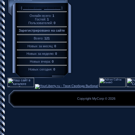
[
Кто нас сегодня посетил
]
Онлайн всего:
1
Гостей:
1
Пользователей:
0
Зарегистрировано на сайте
Всего:
121
Новых за месяц:
0
Новых за неделю:
0
Новых вчера:
0
Новых сегодня:
0
Copyright MyCorp © 2026