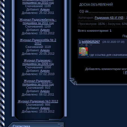
подшивка за 2010 год
ДОСКА ОБЪЯВЛЕНИЙ
Скачиваний: 1189
Добавил:
Админ
CQ de.............................................
Добавлено: 25.02.2011
Категория
:
Радиомир КВ И УКВ
|
Журнал Радиолюбитель -
подшивка за 2011 год
Просмотров
:
1576
|
Загрузок
:
576
Скачиваний: 1169
Добавил:
Админ
Всего комментариев
:
1
Добавлено: 15.03.2012
По
Журнал Радиохобби № 2
1
loli50025267
(28.02.2020 07:18)
2012
0
Скачиваний: 1118
Добавил:
Админ
Добавлено: 20.05.2012
где ссылка для скачивани
Журнал Радиомир -
подшивка за 2009 год
Скачиваний: 1058
Добавлять комментарии могу
Добавил:
Админ
[
Р
Добавлено: 07.02.2010
Журнал Радиомир -
подшивка за 2010 год
Скачиваний: 910
Добавил:
Админ
Добавлено: 08.02.2011
Журнал Радиомир №3 2012
Скачиваний: 866
Добавил:
Админ
Добавлено: 18.03.2012
Статистика