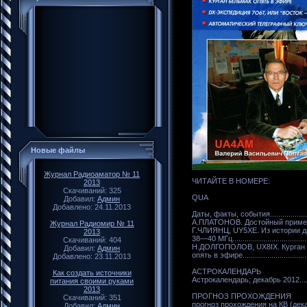
Новые файлы
Журнал Радиоаматор № 11
ЧИТАЙТЕ В НОМЕРЕ:
2013
Скачиваний: 325
QUA
Добавил:
Админ
Добавлено: 24.11.2013
Даты, факты, события.......................
А.ПЛАТОНОВ. Достойный пример ве
Журнал Радиомир № 11
Г.ЧЛИЯНЦ, UY5XE. Из истории д
2013
38—40 МГц......................................
Скачиваний: 404
Н.ДОЛГОПОЛОВ, UX8IX. Курган
Добавил:
Админ
опять в эфире..................................
Добавлено: 23.11.2013
АСТРОКАЛЕНДАРЬ
Как создать источники
Астрокалендарь; декабрь 2012..........
питания своими руками
2013
ПРОГНОЗ ПРОХОЖДЕНИЯ
Скачиваний: 351
прогноз прохождения на КВ (декаб
Добавил:
Админ