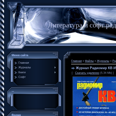
Литература и софт ра
Меню сайта
Главная
»
Файлы
»
Журналы
»
Ра
Главная
Журналы
Журнал Радиомир КВ И 
Книги
[ ·
Скачать удаленно
(5.34 Mb) ]
Софт
...
Время