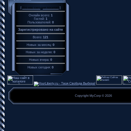
[
Кто нас сегодня посетил
]
Онлайн всего:
1
Гостей:
1
Пользователей:
0
Зарегистрировано на сайте
Всего:
121
Новых за месяц:
0
Новых за неделю:
0
Новых вчера:
0
Новых сегодня:
0
Copyright MyCorp © 2026