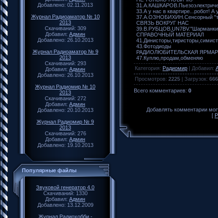
Добавлено: 02.11.2013
31.А.КАШКАРОВ.Пьезоэлектриче
33.А у нас в квартире...робот! А 
Журнал Радиоаматор № 10
37.А.ОЗНОБИХИН.Сенсорный "т
2013
СВЯЗЬ ВОКРУГ НАС
Скачиваний: 309
39.В.РУБЦОВ,UN7BV."Шарманки
Добавил:
Админ
СПРАВОЧНЫЙ МАТЕРИАЛ
Добавлено: 26.10.2013
41.Динисторы,тиристоры,симис
43.Фотодиоды
Журнал Радиоаматор № 9
РАДИОЛЮБИТЕЛЬСКАЯ ЯРМАР
2013
47.Куплю,продам,обменяю
Скачиваний: 293
Категория
:
Радиомир
|
Добавил
:
Добавил:
Админ
Добавлено: 26.10.2013
Просмотров
:
2225
|
Загрузок
:
666
Журнал Радиомир № 10
Всего комментариев
:
0
2013
Скачиваний: 272
Добавил:
Админ
Добавлять комментарии могу
Добавлено: 20.10.2013
[
Р
Журнал Радиомир № 9
2013
Скачиваний: 276
Добавил:
Админ
Добавлено: 19.10.2013
Популярные файлы
Звуковой генератор 4.0
Скачиваний: 1330
Добавил:
Админ
Добавлено: 13.12.2009
Журнал Радиохобби -