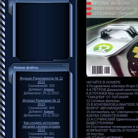
Новые файлы
Журнал Радиоаматор № 11
2013
ЧИТАЙТЕ В НОМЕРЕ
Скачиваний: 325
3.Поздравляем юбиляра Игоря 
Добавил:
Админ
4.А.ПЕТРОВ.Домашний кинотеат
Добавлено: 24.11.2013
8.И.ПУГАЧЕВ.Моя хронология У
"ТАНЦУЕМ" ОТ ПИТАНИЯ
Журнал Радиомир № 11
12.Сетевые фильтры
2013
15.В.КОНОВАЛОВ,А.ВАНТЕЕВ.Эле
Скачиваний: 404
ВОКРУГ АВТОМОБИЛЯ
Добавил:
Админ
19.Автомобиль на "электричеств
Добавлено: 23.11.2013
АЗБУКА СХЕМОТЕХНИКИ
23.А.СУЧИНСКИЙ.Удивительный
Как создать источники
ВИДЕОТЕХНИКА
питания своими руками
24.Спутниковое телевидение в 
2013
КОМПЬЮТЕР "ВДОЛЬ И ПОПЕР
Скачиваний: 351
28.Ноутбук
Добавил:
Админ
НЕ ТОЛЬКО НОВИЧКУ