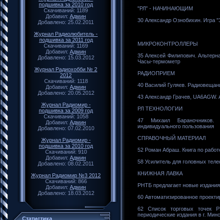
подшивка за 2010 год
"РЛ” - НАЧИНАЮЩИМ
Скачиваний: 1189
Добавил:
Админ
30 Александр Ознобихин. Игра "
Добавлено: 25.02.2011
Журнал Радиолюбитель -
подшивка за 2011 год
МИКРОКОНТРОЛЛЕРЫ
Скачиваний: 1169
Добавил:
Админ
35 Алексей Филипович. Альтерн
Добавлено: 15.03.2012
Часы-термометр
Журнал Радиохобби № 2
РАДИОПРИЕМ
2012
Скачиваний: 1118
40 Василий Гуляев. Радиовещан
Добавил:
Админ
Добавлено: 20.05.2012
43 Александр Грачев, UA6AGW. 
Журнал Радиомир -
РЛ ТЕХНОЛОГИИ
подшивка за 2009 год
Скачиваний: 1058
47 Михаил Бараночников. 
Добавил:
Админ
индивидуального пользования
Добавлено: 07.02.2010
СПРАВОЧНЫЙ МАТЕРИАЛ
Журнал Радиомир -
подшивка за 2010 год
52 Роман Абраш. Книга по работ
Скачиваний: 910
Добавил:
Админ
58 Усилитель для головных тел
Добавлено: 08.02.2011
КНИЖНАЯ ЛАВКА
Журнал Радиомир №3 2012
Скачиваний: 866
РНТБ предлагает новые издания
Добавил:
Админ
Добавлено: 18.03.2012
60 Автоматизированное проекти
62 Список торговых точек Р
периодические издания в г. Мин
Статистика