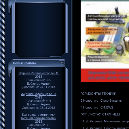
Новые файлы
Журнал Радиоаматор № 11
2013
Скачиваний: 325
Добавил:
Админ
Добавлено: 24.11.2013
ГОРИЗОНТЫ ТЕХНИКИ
Журнал Радиомир № 11
2013
2 Новости от Сisco Systems
Скачиваний: 404
Добавил:
Админ
4 Новости от C·NEWS
Добавлено: 23.11.2013
"РЛ”: ЛИСТАЯ СТРАНИЦЫ
Как создать источники
питания своими руками
5 Е.Л. Яковлев. Милливольтметр
2013
Скачиваний: 351
6 Е.Л. Яковлев. Простой индика
Добавил:
Админ