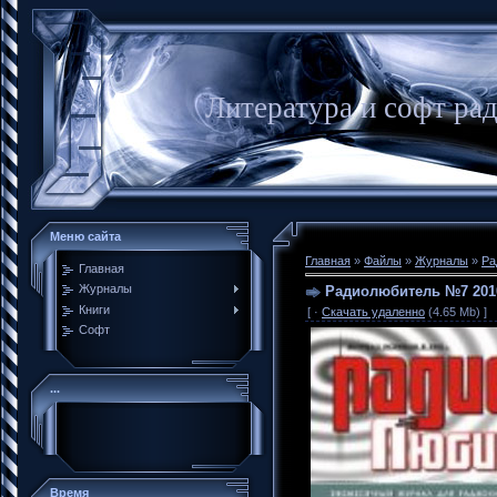
Литература и софт ра
Меню сайта
Главная
»
Файлы
»
Журналы
»
Ра
Главная
Журналы
Радиолюбитель №7 201
Книги
[ ·
Скачать удаленно
(4.65 Mb) ]
Софт
...
Время