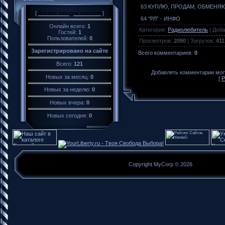
63 КУПЛЮ, ПРОДАМ, ОБМЕНЯ
[
Кто нас сегодня посетил
]
64 "РЛ” - ИНФО
Онлайн всего:
1
Категория
:
Радиолюбитель
|
Доба
Гостей:
1
Пользователей:
0
Просмотров
:
2090
|
Загрузок
:
411
Зарегистрировано на сайте
Всего комментариев
:
0
Всего:
121
Добавлять комментарии могу
Новых за месяц:
0
[
Р
Новых за неделю:
0
Новых вчера:
0
Новых сегодня:
0
Copyright MyCorp © 2026