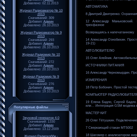
Добавлено: 02.11.2013
АВТОМАТИКА
Журнал Радиоаматор № 10
8 Дмитрий Дмитренко. Охранная
2013
Скачиваний: 309
12 Александр Маньковский. 
Добавил:
Админ
трехфазное
Добавлено: 26.10.2013
Возвращаясь к напечатанному
Журнал Радиоаматор № 9
2013
14 Александр Ознобихин. Прост
Скачиваний: 293
19-21)
Добавил:
Админ
Добавлено: 26.10.2013
АВТОЛЮБИТЕЛЮ
Журнал Радиомир № 10
15 Олег Алейник. Автомобильны
2013
Скачиваний: 272
ИСТОЧНИКИ ПИТАНИЯ
Добавил:
Админ
Добавлено: 20.10.2013
16 Александр Черномырдин. Про
Журнал Радиомир № 9
ИЗМЕРЕНИЯ
2013
Скачиваний: 276
18 Петр Бобонич. Простой тест
Добавил:
Админ
Добавлено: 19.10.2013
КОМПЬЮТЕР РАДИОЛЮБИТЕЛ
19 Елена Бадло, Сергей Бадло
или… Интеграция GSM модема 
Популярные файлы
МАСТЕР КИТ
Звуковой генератор 4.0
26 Олег Тётушкин. Подключение
Скачиваний: 1330
Добавил:
Админ
7 Сверкающий стакан MT5002
Добавлено: 13.12.2009
18 Шагомер с анализатором жир
Журнал Радиохобби -