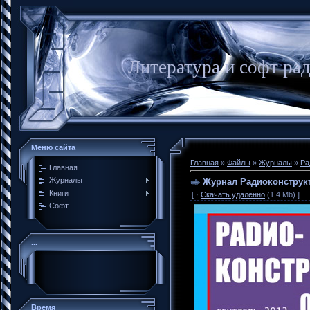
Литература и софт ра
Меню сайта
Главная
»
Файлы
»
Журналы
»
Ра
Главная
Журналы
Журнал Радиоконструкт
Книги
[ ·
Скачать удаленно
(1.4 Mb) ]
Софт
...
Время