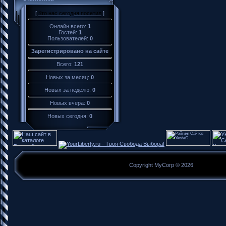
[
Кто нас сегодня посетил
]
Онлайн всего:
1
Гостей:
1
Пользователей:
0
Зарегистрировано на сайте
Всего:
121
Новых за месяц:
0
Новых за неделю:
0
Новых вчера:
0
Новых сегодня:
0
Copyright MyCorp © 2026