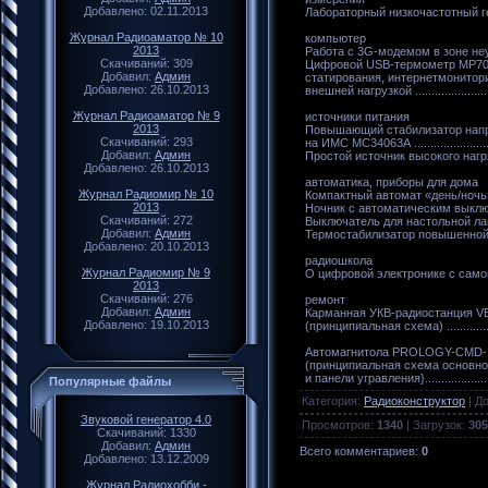
Добавлено: 02.11.2013
Лабораторный низкочастотный генер
Журнал Радиоаматор № 10
компьютер
2013
Работа с 3G-модемом в зоне неув
Скачиваний: 309
Цифровой USB-термометр MP70
Добавил:
Админ
статирования, интернетмонитор
Добавлено: 26.10.2013
внешней нагрузкой ........................
Журнал Радиоаматор № 9
источники питания
2013
Повышающий стабилизатор нап
Скачиваний: 293
на ИМС МС34063А
.....................
Добавил:
Админ
Простой источник высокого нагряжен
Добавлено: 26.10.2013
автоматика, приборы для дома
Журнал Радиомир № 10
Компактный автомат «день/ночь» .....
2013
Ночник с автоматическим выключени
Скачиваний: 272
Выключатель для настольной лампы..
Добавил:
Админ
Термостабилизатор повышенной точн
Добавлено: 20.10.2013
радиошкола
Журнал Радиомир № 9
О цифровой электронике с самого ну
2013
Скачиваний: 276
ремонт
Добавил:
Админ
Карманная УКВ-радиостанция 
Добавлено: 19.10.2013
(принципиальная схема) ................
Автомагнитола PROLOGY-CMD-
(принципиальная схема основно
и панели угравления}.....................
Популярные файлы
Категория
:
Радиоконструктор
|
Д
Звуковой генератор 4.0
Просмотров
:
1340
|
Загрузок
:
305
Скачиваний: 1330
Добавил:
Админ
Всего комментариев
:
0
Добавлено: 13.12.2009
Журнал Радиохобби -