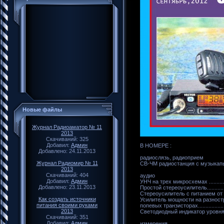
Новые файлы
Журнал Радиоаматор № 11
2013
Скачиваний: 325
Добавил:
Админ
В НОМЕРЕ :
Добавлено: 24.11.2013
радиослязь, радиоприем
Журнал Радиомир № 11
СВ-ЧМ радиостанция с музыкапьны
2013
Скачиваний: 404
аудио
Добавил:
Админ
УНЧ на трех микросхемах ................
Добавлено: 23.11.2013
Простой стереоусилитель................
Стереоусилитель с питанием от USB
Как создать источники
Усилитель мощности на разност
питания своими руками
попевых транзисторах....................
2013
Светодиодный индикатор уровня 
Скачиваний: 351
Добавил:
Админ
измерения