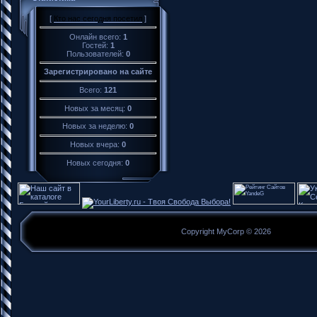
[
Кто нас сегодня посетил
]
Онлайн всего:
1
Гостей:
1
Пользователей:
0
Зарегистрировано на сайте
Всего:
121
Новых за месяц:
0
Новых за неделю:
0
Новых вчера:
0
Новых сегодня:
0
Copyright MyCorp © 2026