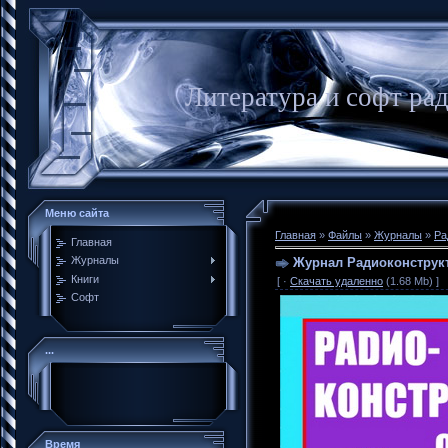
Литература и софт ра
Меню сайта
Главная
»
Файлы
»
Журналы
»
Ра
Главная
Журналы
Журнал Радиоконструкт
Книги
[ ·
Скачать удаленно
(1.68 Mb) ]
Софт
...
Время