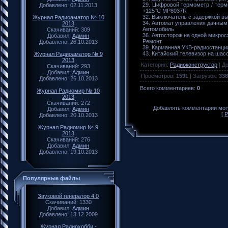
29. Цифровой термометр / терм
Добавлено: 02.11.2013
+125°С MP8037R
32. Выключатель с задержкой в
Журнал Радиоаматор № 10
34. Автомат управления дачны
2013
Автомобиль
Скачиваний: 309
36. Автосторож на одной микро
Добавил:
Админ
Ремонт
Добавлено: 26.10.2013
39. Карманная УКВ-радиостанци
43. Китайский телевизор на шас
Журнал Радиоаматор № 9
2013
Категория
:
Радиоконструктор
|
Д
Скачиваний: 293
Добавил:
Админ
Просмотров
:
1591
|
Загрузок
:
338
Добавлено: 26.10.2013
Всего комментариев
:
0
Журнал Радиомир № 10
2013
Скачиваний: 272
Добавлять комментарии могу
Добавил:
Админ
[
Р
Добавлено: 20.10.2013
Журнал Радиомир № 9
2013
Скачиваний: 276
Добавил:
Админ
Добавлено: 19.10.2013
Популярные файлы
Звуковой генератор 4.0
Скачиваний: 1330
Добавил:
Админ
Добавлено: 13.12.2009
Журнал Радиохобби -