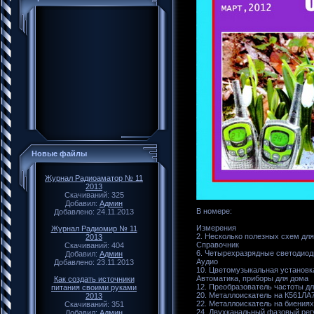
Новые файлы
Журнал Радиоаматор № 11
2013
Скачиваний: 325
Добавил:
Админ
В номере:
Добавлено: 24.11.2013
Измерения
Журнал Радиомир № 11
2. Несколько полезных схем дл
2013
Справочник
Скачиваний: 404
6. Четырехразрядные светодио
Добавил:
Админ
Аудио
Добавлено: 23.11.2013
10. Цветомузыкальная установк
Автоматика, приборы для дома
Как создать источники
12. Преобразователь частоты дл
питания своими руками
20. Металлоискатель на К561ЛА
2013
22. Металлоискатель на биениях
Скачиваний: 351
24. Двухканальный фазовый рег
Добавил:
Админ