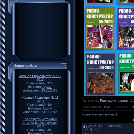
Новые файлы
Журнал Радиоаматор № 11
2013
Скачиваний: 325
Добавил:
Админ
Добавлено: 24.11.2013
Журнал Радиомир № 11
Категория
:
Радиоконструктор
|
Д
2013
Скачиваний: 404
Просмотров
:
1947
|
Загрузок
:
659
Добавил:
Админ
Добавлено: 23.11.2013
Всего комментариев
:
1
Как создать источники
П
питания своими руками
1
Денис
2013
(05.01.2013 20:08)
0
Скачиваний: 351
Добавил:
Админ
скачать