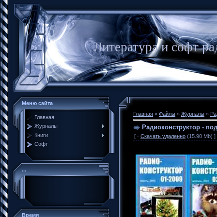
Литература и софт р
Меню сайта
Главная
»
Файлы
»
Журналы
»
Ра
Главная
Журналы
Радиоконструктор - под
Книги
[ ·
Скачать удаленно
(15.90 Mb) ]
Софт
...
Время