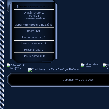
[
Кто нас сегодня посетил
]
Онлайн всего:
1
Гостей:
1
Пользователей:
0
Зарегистрировано на сайте
Всего:
121
Новых за месяц:
0
Новых за неделю:
0
Новых вчера:
0
Новых сегодня:
0
Copyright MyCorp © 2026