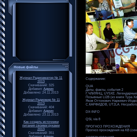
Новые файлы
Журнал Радиоаматор № 11
Содержание:
2013
Скачиваний: 325
QUA
Добавил:
Админ
Даты, факты, события 2
Добавлено: 24.11.2013
Г.ЧЛИЯНЦ, UY5XE. Легендарные 
Позывные LI2B (из книги Тура Х
Журнал Радиомир № 11
Яков Оттонович Наркевич-Иодко
2013
С.КАРФИДОВ, UT2LA. Несработа
Скачиваний: 404
Добавил:
Админ
DX-INFO
Добавлено: 23.11.2013
QSL via 8
Как создать источники
питания своими руками
ПРОГНОЗ ПРОХОЖДЕНИЯ
2013
Прогноз прохождения на KB (сент
Скачиваний: 351
Добавил:
Админ