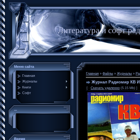
Литература и софт ра
Меню сайта
Главная
»
Файлы
»
Журналы
»
Ра
Главная
Журналы
Журнал Радиомир КВ И 
Книги
[ ·
Скачать удаленно
(5.15 Mb) ]
Софт
...
Время