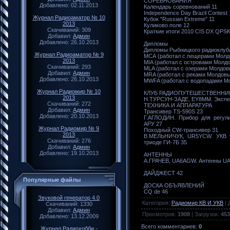
СОРЕВНОВАНИЯ
Добавлено: 02.11.2013
Календарь соревнований 11
Independence Day Brazil Contest 
Журнал Радиоаматор № 10
Кубок "Russian Extreme” 11
2013
Куликово поле 12
Скачиваний: 309
Краткие итоги 2010 CIS DX QPSK
Добавил:
Админ
Добавлено: 26.10.2013
Дипломы
Дипломы Рыбницкого радиоклуба
Журнал Радиоаматор № 9
МСА (работал с пещерами Молд
2013
MIA (работал с островами Молд
Скачиваний: 293
MLA (работал с озерами Молдов
Добавил:
Админ
MRA (работал с реками Молдовы
Добавлено: 26.10.2013
MWFA (работал с водопадами М
Журнал Радиомир № 10
КЛУБ РАДИОПУТЕШЕСТВЕННИ
2013
Н.ТУРСУН-ЗАДЕ, EY8MM. Экспе
Скачиваний: 272
ТЕХНИКА И АППАРАТУРА
Добавил:
Админ
Трансивер TS-590S 23
Добавлено: 20.10.2013
Г.АГЛОДИН. Прибор для регули
АРУ 27
Журнал Радиомир № 9
Походный CW-трансивер 31
2013
В.МЕЛЬНИЧУК, UR5YCW. УКВ у
Скачиваний: 276
триоде ГИ-7Б 35
Добавил:
Админ
Добавлено: 19.10.2013
АНТЕННЫ
А.ГРАЧЕВ, UA6AGW. Антенны U
ДАЙДЖЕСТ 42
Популярные файлы
ДОСКА ОБЪЯВЛЕНИЙ
CQ de 46
Звуковой генератор 4.0
Категория
:
Радиомир КВ И УКВ
|
Скачиваний: 1330
Добавил:
Админ
Просмотров
:
1908
|
Загрузок
:
453
Добавлено: 13.12.2009
Всего комментариев
:
0
Журнал Радиохобби -