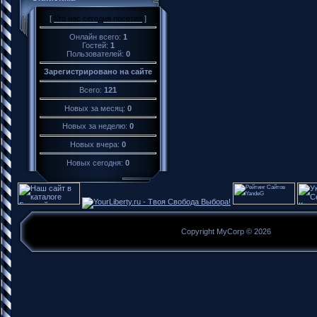
[
Кто нас сегодня посетил
]
Онлайн всего:
1
Гостей:
1
Пользователей:
0
Зарегистрировано на сайте
Всего:
121
Новых за месяц:
0
Новых за неделю:
0
Новых вчера:
0
Новых сегодня:
0
Copyright MyCorp © 2026