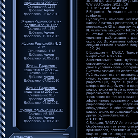
эмоции доставила автору устан
подшивка за 2010 год
WW SSB Contest 2011 г. 16
Скачиваний: 1189
ТЕХНИКА И АППАРАТУРА
Добавил:
Админ
В.Ефремов. Эквивалент анте
Добавлено: 25.02.2011
графикам
Публикуется описание несложн
Журнал Радиолюбитель -
набора 2-ваттных резисторов, с
подшивка за 2011 год
передающую КВ аппаратуру, но 
Скачиваний: 1169
КВ усилитель мощности Teltow 5
Добавил:
Админ
В статье описывается конст
Добавлено: 15.03.2012
усилителя, работающего в диа
около 500 Вт. Усилитель собра
Журнал Радиохобби № 2
общими сетками. Входная мощн
2012
—2,0. 24
Скачиваний: 1118
В.Ермашкевич, EW6BA. Трансв
Добавил:
Админ
микросхеме ADG774A
Добавлено: 20.05.2012
Заключительная часть публика
современного трансвертера, п
Журнал Радиомир -
даже в условиях большого уров
подшивка за 2009 год
Системы заземления любительс
Скачиваний: 1058
Публикуемая статья призвана 
Добавил:
Админ
существующих парадигм эффек
Добавлено: 07.02.2010
радиостанции, вкупе с уже 
которые все еще бытуют в сред
Журнал Радиомир -
радиостанция не была источнико
подшивка за 2010 год
радиолюбитель должен в полном
Скачиваний: 910
заземления не только в плане э
Добавил:
Админ
эффективного подавления ради
Добавлено: 08.02.2011
радиоаппаратуры — надежная 
оборудования и обеспечения к
Журнал Радиомир №3 2012
радиостанции, не создающей ра
Скачиваний: 866
других радиолюбителей. 28
Добавил:
Админ
АНТЕННЫ
Добавлено: 18.03.2012
С.Бородин, RA9SVY. Антенна-уд
Особенностями антенны, описанн
противовесов, практически ”ну
подключения питающего фидера
Статистика
(при необходимости). 33