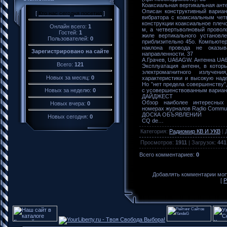
Коаксиальная вертикальная анте
Описан конструктивный вариан
[
Кто нас сегодня посетил
]
вибратора с коаксиальным чет
конструкции коаксиальное плечо
Онлайн всего:
1
м, а четвертьволновый провол
Гостей:
1
жиле вертикального установл
Пользователей:
0
приблизительно 45о. Компьютер
наклона провода не оказыв
Зарегистрировано на сайте
направленности. 37
А.Грачев, UA6AGW. Антенна UA6
Всего:
121
Эксплуатация антенн, в котор
электромагнитного излучен
Новых за месяц:
0
характеристики и высокую над
Но ”нет предела совершенству”,
с усовершенствованным вариант
Новых за неделю:
0
ДАЙДЖЕСТ
Обзор наиболее интересных 
Новых вчера:
0
номерах журналов Radio Commun
ДОСКА ОБЪЯВЛЕНИЙ
Новых сегодня:
0
CQ de…
Категория
:
Радиомир КВ И УКВ
|
Просмотров
:
1911
|
Загрузок
:
441
Всего комментариев
:
0
Добавлять комментарии могу
[
Р