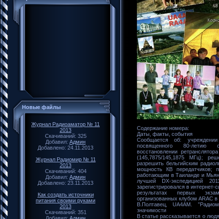
Новые файлы
Журнал Радиоаматор № 11
Содержание номера:
2013
Даты, факты, события
Скачиваний: 325
Сообщается об: учреждении
Добавил:
Админ
посвященного 80-летию ос
Добавлено: 24.11.2013
восстановлении ретранслято
(145,7875/145,1875 МГц); ре
Журнал Радиомир № 11
разрешить бельгийским радио
2013
мощность КВ передатчиков; 
Скачиваний: 404
работающим в Таиланде и Мьян
Добавил:
Админ
лучшей DX-экспедицией 2011
Добавлено: 23.11.2013
зарегистрировался в интернет-
результатах первых экза
Как создать источники
организованных клубом ARAC в 
питания своими руками
В.Полтавец, UA4AM. ”Радиом
2013
значимости
Скачиваний: 351
В статье рассказывается о людя
Добавил:
Админ