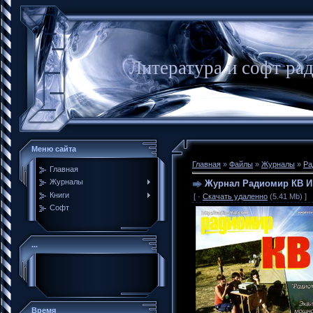
Литература и софт ра
Меню сайта
Главная
»
Файлы
»
Журналы
»
Ра
Главная
Журналы
Журнал Радиомир КВ И
Книги
[ ·
Скачать удаленно
(5.41 Mb) ]
Софт
...
Время