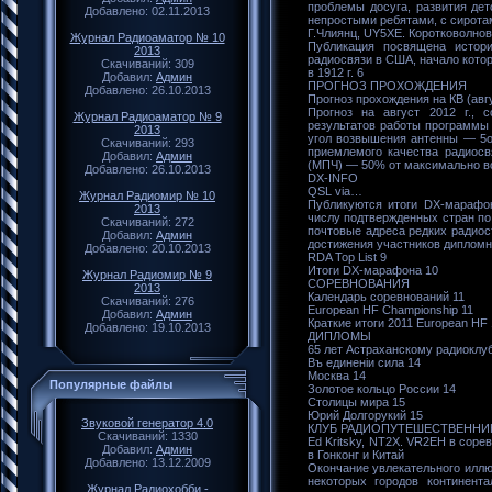
проблемы досуга, развития дет
Добавлено: 02.11.2013
непростыми ребятами, с сирота
Г.Члиянц, UY5XE. Коротковолно
Журнал Радиоаматор № 10
Публикация посвящена истори
2013
радиосвязи в США, начало которо
Скачиваний: 309
в 1912 г. 6
Добавил:
Админ
ПРОГНОЗ ПРОХОЖДЕНИЯ
Добавлено: 26.10.2013
Прогноз прохождения на КВ (авгу
Прогноз на август 2012 г., 
Журнал Радиоаматор № 9
результатов работы программы
2013
угол возвышения антенны — 5о
Скачиваний: 293
приемлемого качества радиос
Добавил:
Админ
(МПЧ) — 50% от максимально в
Добавлено: 26.10.2013
DX-INFO
QSL via…
Журнал Радиомир № 10
Публикуются итоги DX-марафон
2013
числу подтвержденных стран п
Скачиваний: 272
почтовые адреса редких радиост
Добавил:
Админ
достижения участников дипломно
Добавлено: 20.10.2013
RDA Top List 9
Итоги DX-марафона 10
Журнал Радиомир № 9
СОРЕВНОВАНИЯ
2013
Календарь соревнований 11
Скачиваний: 276
European HF Championship 11
Добавил:
Админ
Краткие итоги 2011 European HF 
Добавлено: 19.10.2013
ДИПЛОМЫ
65 лет Астраханскому радиоклу
Въ единенiи сила 14
Москва 14
Популярные файлы
Золотое кольцо России 14
Столицы мира 15
Юрий Долгорукий 15
Звуковой генератор 4.0
КЛУБ РАДИОПУТЕШЕСТВЕННИ
Скачиваний: 1330
Ed Kritsky, NT2X. VR2EH в сор
Добавил:
Админ
в Гонконг и Китай
Добавлено: 13.12.2009
Окончание увлекательного иллю
некоторых городов континента
Журнал Радиохобби -