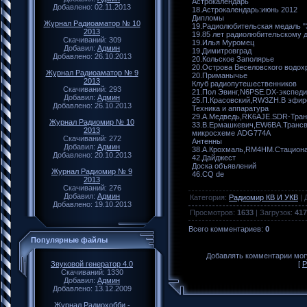
Астрокалендарь
Добавлено: 02.11.2013
18.Астрокалендарь:июнь 2012
Дипломы
Журнал Радиоаматор № 10
19.Радиолюбительская медаль "
2013
19.85 лет радиолюбительскому 
Скачиваний: 309
19.Илья Муромец
Добавил:
Админ
19.Димитровград
Добавлено: 26.10.2013
20.Кольское Заполярье
20.Острова Веселовского водох
Журнал Радиоаматор № 9
20.Приманычье
2013
Клуб радиопутешественников
Скачиваний: 293
21.Пол Эвинг,N6PSE.DX-экспед
Добавил:
Админ
25.П.Красовский,RW3ZH.В эфир
Добавлено: 26.10.2013
Техника и аппаратура
29.А.Медведь,RK6AJE.SDR-Тран
Журнал Радиомир № 10
33.В.Ермашкевич,EW6BA.Транс
2013
микросхеме ADG774A
Скачиваний: 272
Антенны
Добавил:
Админ
38.А.Крохмаль,RM4HM.Стационар
Добавлено: 20.10.2013
42.Дайджест
Доска объявлений
Журнал Радиомир № 9
46.CQ de
2013
Скачиваний: 276
Добавил:
Админ
Категория
:
Радиомир КВ И УКВ
|
Добавлено: 19.10.2013
Просмотров
:
1633
|
Загрузок
:
417
Всего комментариев
:
0
Популярные файлы
Добавлять комментарии могу
[
Р
Звуковой генератор 4.0
Скачиваний: 1330
Добавил:
Админ
Добавлено: 13.12.2009
Журнал Радиохобби -