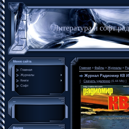
Литература и софт ра
Меню сайта
Главная
»
Файлы
»
Журналы
»
Ра
Главная
Журналы
Журнал Радиомир КВ И
Книги
[ ·
Скачать удаленно
(6.44 Mb) ]
Софт
...
Время