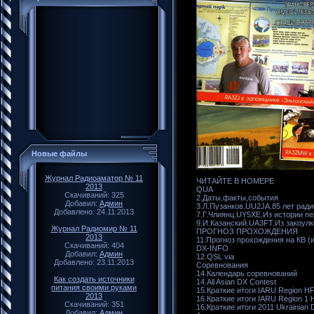
Новые файлы
Журнал Радиоаматор № 11
ЧИТАЙТЕ В НОМЕРЕ
2013
QUA
Скачиваний: 325
2.Даты,факты,события
Добавил:
Админ
3.Л.Пузанков.UU2JA.85 лет рад
Добавлено: 24.11.2013
7.Г.Члиянц.UY5XE.Из истории п
9.И.Казанский.UA3FT.Из закоул
Журнал Радиомир № 11
ПРОГНОЗ ПРОХОЖДЕНИЯ
2013
11.Прогноз прохождения на КВ (и
Скачиваний: 404
DX-INFO
Добавил:
Админ
12.QSL via
Добавлено: 23.11.2013
Соревнования
14.Календарь соревнований
Как создать источники
14.All Asian DX Contest
питания своими руками
15.Краткие итоги IARU Region H
2013
16.Краткие итоги IARU Region 1 
Скачиваний: 351
16.Краткие итоги 2011 Ukrainian 
Добавил:
Админ