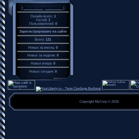
[
Кто нас сегодня посетил
]
Онлайн всего:
1
Гостей:
1
Пользователей:
0
Зарегистрировано на сайте
Всего:
121
Новых за месяц:
0
Новых за неделю:
0
Новых вчера:
0
Новых сегодня:
0
Copyright MyCorp © 2026