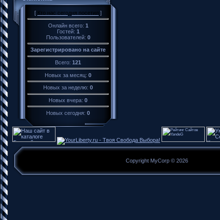
[
Кто нас сегодня посетил
]
Онлайн всего:
1
Гостей:
1
Пользователей:
0
Зарегистрировано на сайте
Всего:
121
Новых за месяц:
0
Новых за неделю:
0
Новых вчера:
0
Новых сегодня:
0
Copyright MyCorp © 2026