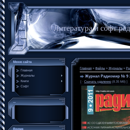
Литература и софт ра
Меню сайта
Главная
»
Файлы
»
Журналы
»
Ра
Главная
Журналы
Журнал Радиомир № 9 
Книги
[ ·
Скачать удаленно
(8.35 Mб) ]
Софт
...
Время