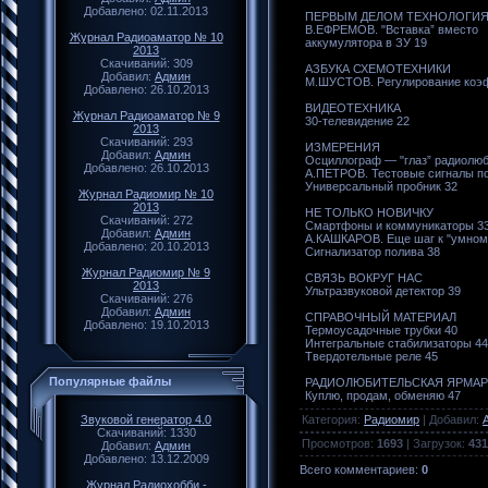
Добавлено: 02.11.2013
ПЕРВЫМ ДЕЛОМ ТЕХНОЛОГИ
В.ЕФРЕМОВ. "Вставка” вместо
Журнал Радиоаматор № 10
аккумулятора в ЗУ 19
2013
Скачиваний: 309
АЗБУКА СХЕМОТЕХНИКИ
Добавил:
Админ
М.ШУСТОВ. Регулирование коэф
Добавлено: 26.10.2013
ВИДЕОТЕХНИКА
Журнал Радиоаматор № 9
30-телевидение 22
2013
Скачиваний: 293
ИЗМЕРЕНИЯ
Добавил:
Админ
Осциллограф — "глаз” радиолюб
Добавлено: 26.10.2013
А.ПЕТРОВ. Тестовые сигналы по
Универсальный пробник 32
Журнал Радиомир № 10
2013
НЕ ТОЛЬКО НОВИЧКУ
Скачиваний: 272
Смартфоны и коммуникаторы 3
Добавил:
Админ
А.КАШКАРОВ. Еще шаг к "умном
Добавлено: 20.10.2013
Сигнализатор полива 38
Журнал Радиомир № 9
СВЯЗЬ ВОКРУГ НАС
2013
Ультразвуковой детектор 39
Скачиваний: 276
Добавил:
Админ
СПРАВОЧНЫЙ МАТЕРИАЛ
Добавлено: 19.10.2013
Термоусадочные трубки 40
Интегральные стабилизаторы 44
Твердотельные реле 45
Популярные файлы
РАДИОЛЮБИТЕЛЬСКАЯ ЯРМАР
Куплю, продам, обменяю 47
Категория
:
Радиомир
|
Добавил
:
Звуковой генератор 4.0
Скачиваний: 1330
Просмотров
:
1693
|
Загрузок
:
431
Добавил:
Админ
Добавлено: 13.12.2009
Всего комментариев
:
0
Журнал Радиохобби -