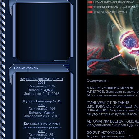
Новые файлы
Журнал Радиоаматор № 11
Содержание:
2013
Скачиваний: 325
В МИРЕ ОЖИВШИХ ЗВУКОВ
Добавил:
Админ
А.ПЕТРОВ. Эволюция транзисто
Добавлено: 24.11.2013
АС со сдвоенными головками 7
Журнал Радиомир № 11
"ТАНЦУЕМ” ОТ ПИТАНИЯ
2013
В.КОНОВАЛОВ, А.ВАНТЕЕВ. Исто
Скачиваний: 404
В.КАЛАШНИК. Устройство для "пл
Добавил:
Админ
Аккумуляторы из бумаги и соли 
Добавлено: 23.11.2013
АВТОМАТИКА ВСЕГДА ПОМОЖ
Как создать источники
ИК-удлинители сигналов ПДУ 14
питания своими руками
2013
ВОКРУГ АВТОМОБИЛЯ
Скачиваний: 351
Ах, этот круиз-контроль… 17
Добавил:
Админ