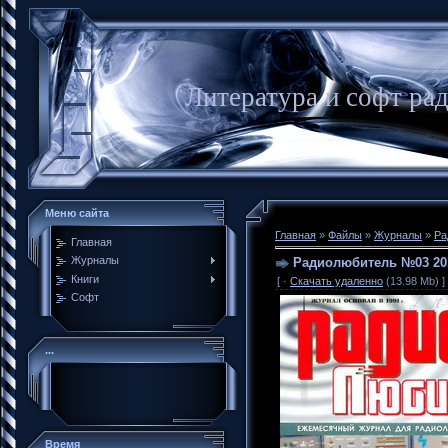
Литература и софт ра
Меню сайта
Главная
»
Файлы
»
Журналы
»
Ра
Главная
Журналы
Радиолюбитель №03 20
Книги
[ ·
Скачать удаленно
(13.98 Mb) ]
Софт
...
Время