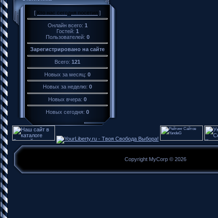
[
Кто нас сегодня посетил
]
Онлайн всего:
1
Гостей:
1
Пользователей:
0
Зарегистрировано на сайте
Всего:
121
Новых за месяц:
0
Новых за неделю:
0
Новых вчера:
0
Новых сегодня:
0
Copyright MyCorp © 2026