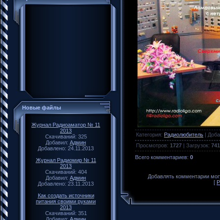
Новые файлы
Журнал Радиоаматор № 11
2013
Категория
:
Радиолюбитель
|
Доба
Скачиваний: 325
Добавил:
Админ
Просмотров
:
1727
|
Загрузок
:
741
Добавлено: 24.11.2013
Всего комментариев
:
0
Журнал Радиомир № 11
2013
Скачиваний: 404
Добавлять комментарии могу
Добавил:
Админ
[
Р
Добавлено: 23.11.2013
Как создать источники
питания своими руками
2013
Скачиваний: 351
Добавил:
Админ