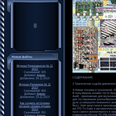
Новые файлы
Журнал Радиоаматор № 11
2013
Скачиваний: 325
Добавил:
Админ
СОДЕРЖАНИЕ
Добавлено: 24.11.2013
2.Трагическая судьба довоенного ко
Журнал Радиомир № 11
2013
4.Новая техника и технология:
Скачиваний: 404
В популярном онлайн-тесте брау
Добавил:
Админ
Audit - приложение для мульти
Добавлено: 23.11.2013
для тестирования разнообразно
дуль усовершенствованного ана
Как создать источники
Buzz; Intel запустила в произво
питания своими руками
ми 3*D Tri-Gate и автоматическ
2013
пуск самого миниатюрного в мир
Скачиваний: 351
клавиатура Elccooi TK-PBL042BK;
Добавил:
Админ