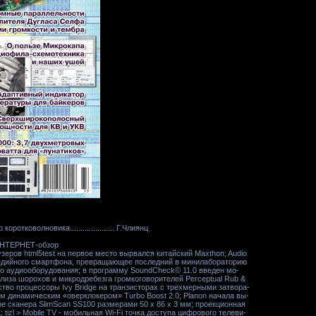
ротковолновика..................... Г.Члиянц
 ИНТЕРНЕТ-обзор
зеров html5test на первое место вырвался китайский Maxthon; Audio
медийного смартфона, превращающее последний в минилабораторию
го аудиооборудования; в программу SoundCheck© 11.0 введен мо-
лиза шорохов и микродребезга громкоговорителей Perceptual Rub &
дство процессоры Ivy Bridge на транзисторах с трехмерными затвора-
им динамическим «оверклокером» Turbo Boost 2.0; Planon начала вы-
е сканера SlimScan SS100 размерами 50 х 86 х 3 мм; проекционная
 tizl > Mobile TV - мобильная Wi-Fi точка доступа цифрового телеви-