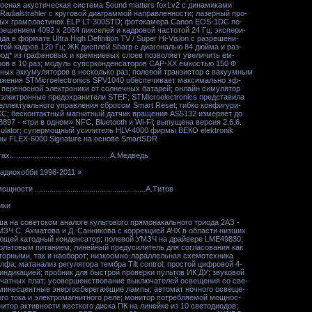
осная акустическая система Sound matters foxLv2 с динамиками
Radialstrahler с круговой диаграммой направленности; лазерный про-
вых грампластинок ELP LT-300STD; фотокамера Canon EOS-1DC по-
решением 4092 х 2064 пикселей и кадровой частотой 24 Гц; экспери-
 в формате Ultra High Definition TV / Super Hi-Vision с разрешени-
отой кадров 120 Гц; ЖК дисплей Sharp с диагональю 84 дюйма и раз-
род* из графеновых и кремниевых слоев позволяет увеличить ем-
ров в 10 раз; модуль супсрконденсаторов САР-ХХ емкостью 150 Ф
ных аккумуляторов в несколько раз; полевой транзистор с вакуумным
яжения STMicroelectronics SPV1040 обеспечивает максимально эф-
 переносной электроники от солнечных батарей; онлайн симулятор
 электронные предохранители STEF; STMicroelectronics представила
ллектуального управления сбросом Smart Reset; гибко конфигури-
C; бесконтактный магнитный датчик вращения AS5132 измеряет до
897 - «три в одном» NFC, Bluetooth и Wi-Fi; выпущена версия 2.6.6.
ulator; супермощный усилитель HLV-4000 фирмы ВЕКО elektronik
ры FLEX-6000 Signature на основе SmartSDR
.........................................А.Медведь
адиохобби 1998-2011 »
...................................................А.Титов
ики
 на советском аналоге культового прямонакального триода 2АЗ -
ЗЧ С. Ахматова и Д. Санникова с коррекцией АЧХ в области низших
ющей катодный конденсатор; полевой УМЗЧ на драйвере LME49830;
вольтовым питанием; линейный предусилитель для согласования как
торными, так и наоборот; низкоомно-лараллельная схемотехника
фа; матанализ регулятора тембра Tilt control; простой цифровой 4-
индикацией; пробник для быстрой проверки пультов ИК ДУ; звуковой
ечатных плат; усовершенствование выключателей освещения со све-
минесцентные энергосберегающие лампы; автомат ночного освеще-
ого тока и электромагнитного реле; монитор потребляемой мощнос-
нитор активности жесткого диска ПК на линейке из 10 светодиодов;