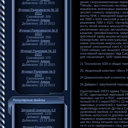
дения; сверхминиатюрная перен
Добавлено: 02.11.2013
TWoofer; акустическио системы 
игрыватель аналоговых винило
Журнал Радиоаматор № 10
зволяет снимать видеоряд с раз
2013
менты NHK с передачей видеоряда
Скачиваний: 309
ем 7680 x 4320 пикселей и част
Добавил:
Админ
решением 7680 х 4320; «бутерб
Добавлено: 26.10.2013
кость литий-ионных аккумулято
увеличивает ресурс автомобиль
Журнал Радиоаматор № 9
каналом; преобразователь напр
2013
фективной заряд аккумуляторов
Скачиваний: 293
eDesignSuite; интеллектуальные
Добавил:
Админ
новое поколение микросхем инте
Добавлено: 26.10.2013
руемый электронный ключ iC-OX
72900 об/мин; чип Avastar® 88W8
Журнал Радиомир № 10
популярной программы Vagi Calc
2013
для «лунатиков»; SDR трансиве
Скачиваний: 272
Добавил:
Админ
21.Технология SDR в общих чертах.......
Добавлено: 20.10.2013
20. Акционный комплект «Весь Р
Журнал Радиомир № 9
2013
24.Широкополосный усилитель мощности ..
Скачиваний: 276
Добавил:
Админ
26.Дайджест зарубежной период
Добавлено: 19.10.2013
Однотактный УМЗЧ Адама Татуша
6С4С; однотактный ламповый УМ
звуковых частот и ПОС, заменя
Популярные файлы
полный Hi-Fi стереоУМЗЧ с 12-
ламповых усилителей с транзис
аудиопредусилителя Дугласа Сел
Звуковой генератор 4.0
уровневый пробник со звуковой 
Скачиваний: 1330
пробник целостности дорожек п
Добавил:
Админ
тящимися индикаторами под лю
Добавлено: 13.12.2009
ния без блока питания постоянн
ти от сети переменного тока; мо
Журнал Радиохобби -