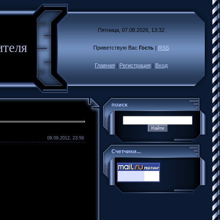
Пятница, 07.08.2026, 13:32
ителя
Приветствую Вас
Гость
|
RSS
Главная
|
Регистрация
|
Вход
поиск
08.09.2012, 23:56
Счетчики...