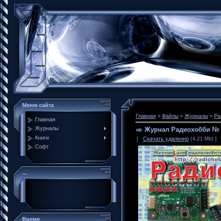
Меню сайта
Главная
»
Файлы
»
Журналы
»
Ра
Главная
Журналы
Журнал Радиохобби № 
Книги
[ ·
Скачать удаленно
(4.21 Mb) ]
Софт
...
Время