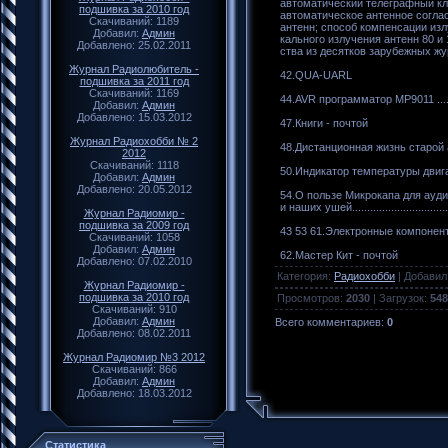
автоматический телеграфный кл
подшивка за 2010 год
автоматическое антенное согл
Скачиваний: 1189
антенн; способ компенсации изл
Добавил:
Админ
кального излучения антенн 80 и
Добавлено: 25.02.2011
ства из десятков зарубежных ж
Журнал Радиолюбитель -
42.QUA-UARL
подшивка за 2011 год
Скачиваний: 1169
44.AVR программатор МР9011 .............
Добавил:
Админ
Добавлено: 15.03.2012
47.Книги - почтой
Журнал Радиохобби № 2
48.Дистанционная жизнь старой аппаратур
2012
Скачиваний: 1118
50.Индикатор температуры двигателя
Добавил:
Админ
Добавлено: 20.05.2012
54.О пользе Микрокапа для ауд
и наших ушей...............................
Журнал Радиомир -
подшивка за 2009 год
43 53 61.Электронные компонен
Скачиваний: 1058
Добавил:
Админ
62.Мастер Кит - почтой
Добавлено: 07.02.2010
Категория
:
Радиохобби
|
Добавил
Журнал Радиомир -
подшивка за 2010 год
Просмотров
:
2030
|
Загрузок
:
548
Скачиваний: 910
Добавил:
Админ
Всего комментариев
:
0
Добавлено: 08.02.2011
Журнал Радиомир №3 2012
Скачиваний: 866
Добавил:
Админ
Добавлено: 18.03.2012
Статистика