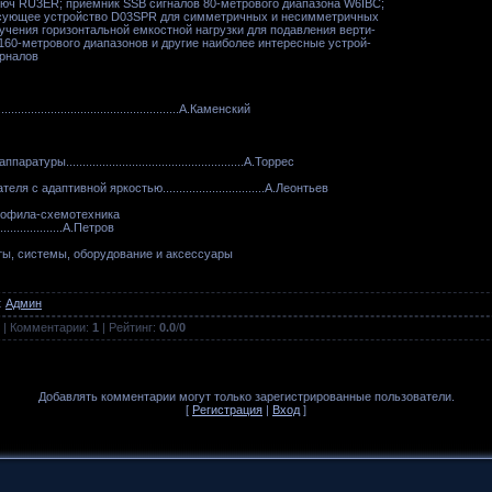
юч RU3ER; приемник SSB сигналов 80-метрового диапазона W6IBC;
асующее устройство D03SPR для симметричных и несимметричных
учения горизонтальной емкостной нагрузки для подавления верти-
 160-метрового диапазонов и другие наиболее интересные устрой-
урналов
.............................................А.Каменский
ы......................................................А.Торрес
 с адаптивной яркостью...............................А.Леонтьев
иофила-схемотехника
....................А.Петров
ты, системы, оборудование и аксессуары
:
Админ
|
Комментарии
:
1
|
Рейтинг
:
0.0
/
0
Добавлять комментарии могут только зарегистрированные пользователи.
[
Регистрация
|
Вход
]