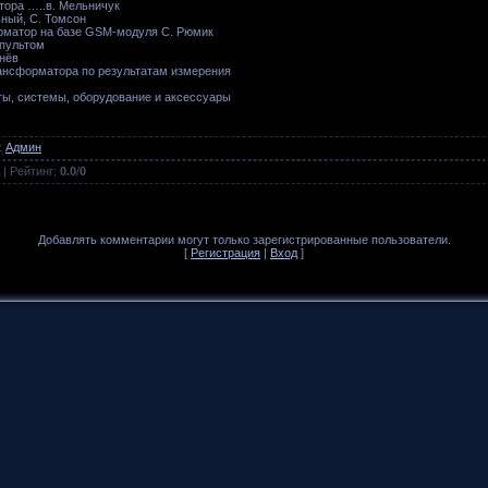
тора …..в. Мельничук
ный, С. Томсон
рматор на базе GSM-модуля С. Рюмик
-пультом
нёв
ансформатора по результатам измерения
ты, системы, оборудование и аксессуары
:
Админ
|
Рейтинг
:
0.0
/
0
Добавлять комментарии могут только зарегистрированные пользователи.
[
Регистрация
|
Вход
]