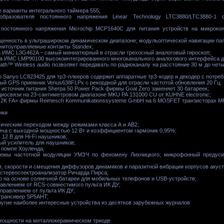
варианты интегрального таймера 555;
образователя постоянного напряжения Linear Technology LTC3880/LTC3880-1
остоянного напряжения Microchip MCP1640C для питания устройств на микрокон
енность в ультрашироком динамическом диапазоне; модульоптической навигации паль
нитоуправляемые контакты Standex;
ла ИМС L3G462A – самый миниатюрный в отрасли трехосный аналоговый гироскоп;
ила ИМС LMP90100 высокоинтегрированного многоканального аналогового интерфейса д
ath™ Wireless audio позволяет передавать по радиоканалу на расстояние 30 м до чет
 Sanyo LC823425 для трЗ-плееров содержит аппаратные трЗ-кодер и декодер с потреб
ый GPS приемник Venus638FLPx с рекордной для отрасли частотой обновления 20 Гц;
источник питания Sherpa 50 Power Pack фирмы Goal Zero заменяет 30 батареек;
диосвязи на 23-сантиметровом диапазоне MKU РА 131000 CU от KUHNE electronic;
t 2K FA» фирмы Reimesch Kommunikationssysteme GmbH на 6 MOSFET транзисторах 
ики
ическим переходом между режимами класса А и АВ2;
ча с выходной мощностью 12 Вт и коэффициентом гармоник 0,95%;
12 В для Hi-Fi наушников;
й усилитель для наушников;
 помпе Хоуленда;
емы частотной модуляции УМЗЧ по феномену Лихницкого; микрофонный предуси
я, скорости и смещения диффузоров динамиков и паразитной вибрации корпусов акуст
стереоспектроанализатор Ричарда Пирса;
о на основе солнечной батареи для мобильных телефонов и USB-устройств;
авлением от RCS-совместимого пульта ИК ДУ;
правлением от пульта ИК ДУ;
трансивер SP5AHT;
ругие наиболее интересные устройства из десятков зарубежных журналов
 мощности на металлокерамическом триоде