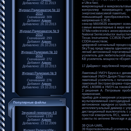
и Ultra-fast;
Добавлено: 02.11.2013
микромощный и микровольтовые 
контроллер понижающего пре
Журнал Радиоаматор № 10
энергонезависимой памятью;
2013
повышающий преобразователь п
Скачиваний: 309
напряжения 0,35 В;
Добавил:
Админ
сенсор МАХ9635 измеряет освещ
Добавлено: 26.10.2013
самые миниатюрные в мире маг
STMicroelectronics анонсирова
Журнал Радиоаматор № 9
National Semiconductor выпуст
2013
Texas Instruments CC8530 PureP
Скачиваний: 293
CDDA качеством;
Добавил:
Админ
цифровой сигнальный процессор
Добавлено: 26.10.2013
SkyTraq представила одночипов
легкий автономный портативный 
Журнал Радиомир № 10
усилитель для любительской ра
2013
KB усилитель мощности «Exper
Скачиваний: 272
Добавил:
Админ
17 Дайджест зарубежной период
Добавлено: 20.10.2013
Ламповый УМЗЧ Брукса с динам
Журнал Радиомир № 9
ламповый УМЗЧ Дьеря Плахтови
2013
ламповый усилитель с питанием 
Скачиваний: 276
ламповый бестрансформа¬торны
Добавил:
Админ
ИМС LM3886 в УМЗЧ на токовой
Добавлено: 19.10.2013
2 решения А. Петровым пробл
применения;
прибор для измерения ускорени
мультирежимный светодиодный 
Популярные файлы
автономное зарядное устройств
интеллектуальный диммер с упр
дистанционный выключатель с у
Звуковой генератор 4.0
простой измеритель RCL; мини-
Скачиваний: 1330
советы по антенне Beverage и д
Добавил:
Админ
Добавлено: 13.12.2009
38 QUA-UARL
39 Коротковолновый усилитель
Журнал Радиохобби -