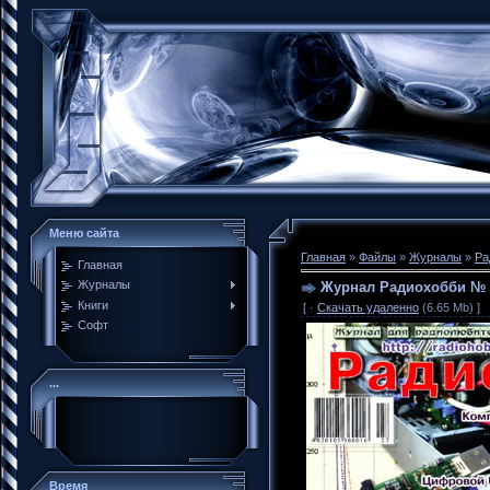
Меню сайта
Главная
»
Файлы
»
Журналы
»
Ра
Главная
Журналы
Журнал Радиохобби № 
Книги
[ ·
Скачать удаленно
(6.65 Mb) ]
Софт
...
Время