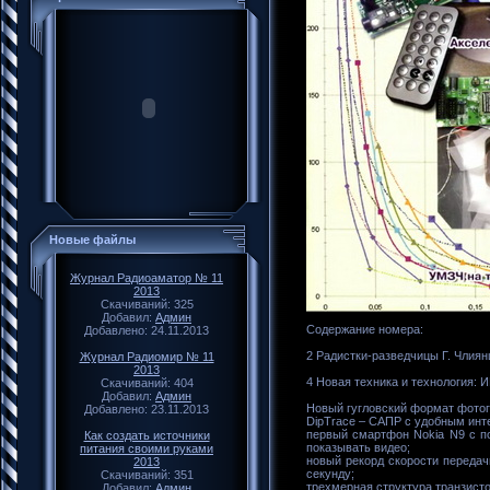
Новые файлы
Журнал Радиоаматор № 11
2013
Скачиваний: 325
Добавил:
Админ
Содержание номера:
Добавлено: 24.11.2013
2 Радистки-разведчицы Г. Члиян
Журнал Радиомир № 11
2013
4 Новая техника и технология:
Скачиваний: 404
Добавил:
Админ
Новый гугловский формат фотог
Добавлено: 23.11.2013
DipTrace – САПР с удобным инт
первый смартфон Nokia N9 с п
Как создать источники
показывать видео;
питания своими руками
новый рекорд скорости передач
2013
секунду;
Скачиваний: 351
трехмерная структура транзистор
Добавил:
Админ