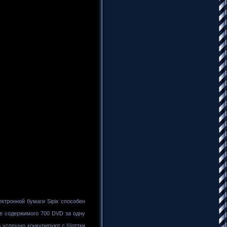
тронной бумаги Sipix способен
че содержимого 700 DVD за одну
ers успешно конкурируют с Шоттки