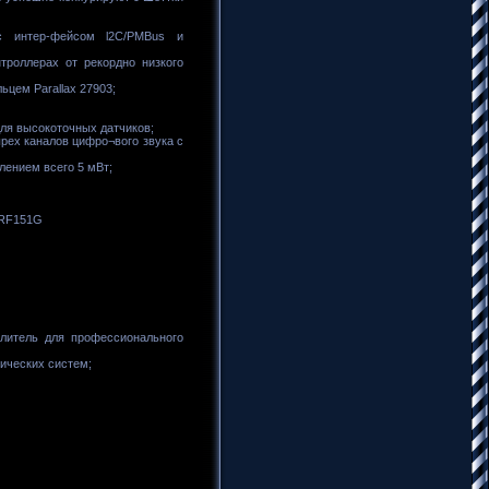
 с интер-фейсом l2C/PMBus и
троллерах от рекордно низкого
цем Parallax 27903;
ля высокоточных датчиков;
ырех каналов цифро¬вого звука с
лением всего 5 мВт;
MRF151G
литель для профессионального
ических систем;