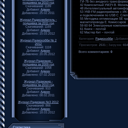
ГИ-7Б без анодного трансформа
подшивка за 2010 год
42 Композитный УМЗЧ В. Могиль
Скачиваний: 1189
48 Интеллектуальный автоинфо
Добавил:
Админ
53 УКВ-FM радиоприёмник с ИК
Добавлено: 25.02.2011
и подключением по USB С. Слеп
55 Методика оптимизации SE тр
Журнал Радиолюбитель -
магнитопровода Е. Комиссаров
подшивка за 2011 год
59 60 64 Электронные компонен
Скачиваний: 1169
61 Книги – почтой
Добавил:
Админ
62 Мастер Кит – почтой
Добавлено: 15.03.2012
Категория
:
Радиохобби
|
Добавил
Журнал Радиохобби № 2
2012
Просмотров
:
2531
|
Загрузок
:
654
Скачиваний: 1118
Добавил:
Админ
Всего комментариев
:
0
Добавлено: 20.05.2012
Журнал Радиомир -
подшивка за 2009 год
Скачиваний: 1058
Добавил:
Админ
Добавлено: 07.02.2010
Журнал Радиомир -
подшивка за 2010 год
Скачиваний: 910
Добавил:
Админ
Добавлено: 08.02.2011
Журнал Радиомир №3 2012
Скачиваний: 866
Добавил:
Админ
Добавлено: 18.03.2012
Статистика