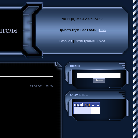
Четверг, 06.08.2026, 23:42
ителя
Приветствую Вас
Гость
|
RSS
Главная
|
Регистрация
|
Вход
поиск
23.09.2011, 23:40
Счетчики...