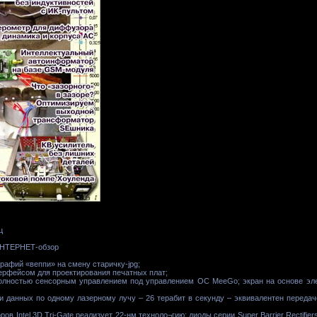
ц
 ИНТЕРНЕТ-обзор
рафий «веппи» на смену старичку-jpg;
ерфейсом для проектирования печатных плат;
олностью сенсорным управлением под управлением ОС MeeGo; экран на основе элек
и данных по одному лазерному лучу – 26 терабит в секунду – эквивалентен переда
ов Intel 3D Tri-Gate реализует 22-нм техноло¬гию; диоды серии Super Barrier Rectifi